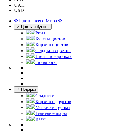
UAH
USD
✿ Цветы всего Мира ✿
✓ Цветы и букеты
Розы
Букеты цветов
Корзины цветов
Сердца из цветов
Цветы в коробках
Тюльпаны
✓ Подарки
Сладости
Корзины фруктов
Мягкие игрушки
Гелиевые шары
Вазы