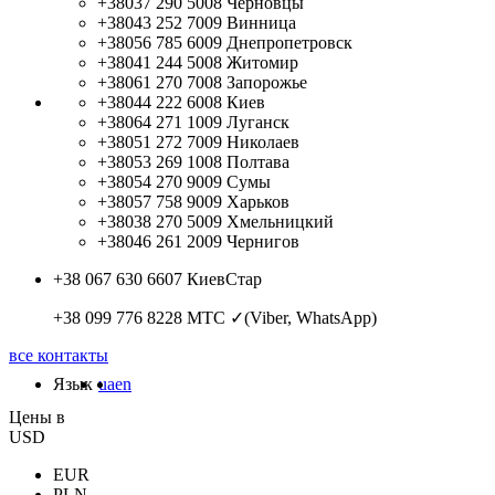
+38037 290 5008
Черновцы
+38043 252 7009
Винница
+38056 785 6009
Днепропетровск
+38041 244 5008
Житомир
+38061 270 7008
Запорожье
+38044 222 6008
Киев
+38064 271 1009
Луганск
+38051 272 7009
Николаев
+38053 269 1008
Полтава
+38054 270 9009
Сумы
+38057 758 9009
Харьков
+38038 270 5009
Хмельницкий
+38046 261 2009
Чернигов
+38 067 630 6607
КиевСтар
+38 099 776 8228
МТС ✓(Viber, WhatsApp)
все контакты
Язык
ua
en
Цены в
USD
EUR
PLN