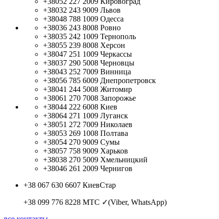
+38052 227 2009
Кировоград
+38032 243 9009
Львов
+38048 788 1009
Одесса
+38036 243 8008
Ровно
+38035 242 1009
Тернополь
+38055 239 8008
Херсон
+38047 251 1009
Черкассы
+38037 290 5008
Черновцы
+38043 252 7009
Винница
+38056 785 6009
Днепропетровск
+38041 244 5008
Житомир
+38061 270 7008
Запорожье
+38044 222 6008
Киев
+38064 271 1009
Луганск
+38051 272 7009
Николаев
+38053 269 1008
Полтава
+38054 270 9009
Сумы
+38057 758 9009
Харьков
+38038 270 5009
Хмельницкий
+38046 261 2009
Чернигов
+38 067 630 6607
КиевСтар
+38 099 776 8228
МТС ✓(Viber, WhatsApp)
все контакты