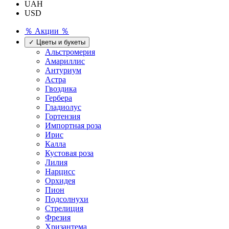
UAH
USD
％ Акции ％
✓ Цветы и букеты
Альстромерия
Амариллис
Антуриум
Астра
Гвоздика
Гербера
Гладиолус
Гортензия
Импортная роза
Ирис
Калла
Кустовая роза
Лилия
Нарцисс
Орхидея
Пион
Подсолнухи
Стрелиция
Фрезия
Хризантема