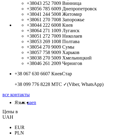
+38043 252 7009
Винница
+38056 785 6009
Днепропетровск
+38041 244 5008
Житомир
+38061 270 7008
Запорожье
+38044 222 6008
Киев
+38064 271 1009
Луганск
+38051 272 7009
Николаев
+38053 269 1008
Полтава
+38054 270 9009
Сумы
+38057 758 9009
Харьков
+38038 270 5009
Хмельницкий
+38046 261 2009
Чернигов
+38 067 630 6607
КиевСтар
+38 099 776 8228
МТС ✓(Viber, WhatsApp)
все контакты
Язык
ua
en
Цены в
UAH
EUR
PLN