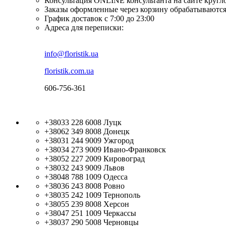
Консультация ONLINE консультанта на сайте кругл
Заказы оформленные через корзину обрабатываются
График доставок с 7:00 до 23:00
Адреса для переписки:
info@floristik.ua
floristik.com.ua
606-756-361
+38033 228 6008
Луцк
+38062 349 8008
Донецк
+38031 244 9009
Ужгород
+38034 273 9009
Ивано-Франковск
+38052 227 2009
Кировоград
+38032 243 9009
Львов
+38048 788 1009
Одесса
+38036 243 8008
Ровно
+38035 242 1009
Тернополь
+38055 239 8008
Херсон
+38047 251 1009
Черкассы
+38037 290 5008
Черновцы