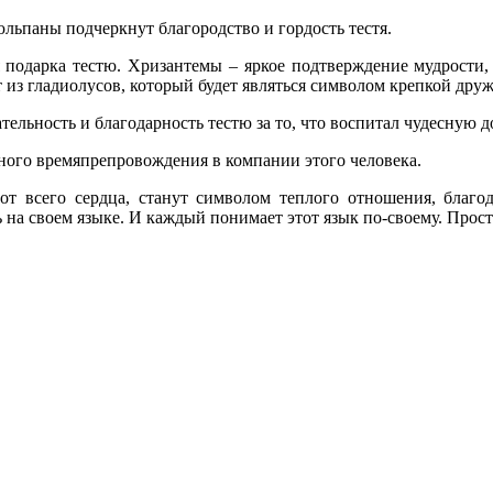
юльпаны подчеркнут благородство и гордость тестя.
подарка тестю. Хризантемы – яркое подтверждение мудрости, см
ет из гладиолусов, который будет являться символом крепкой д
ельность и благодарность тестю за то, что воспитал чудесную д
ного времяпрепровождения в компании этого человека.
т всего сердца, станут символом теплого отношения, благо
на своем языке. И каждый понимает этот язык по-своему. Просто