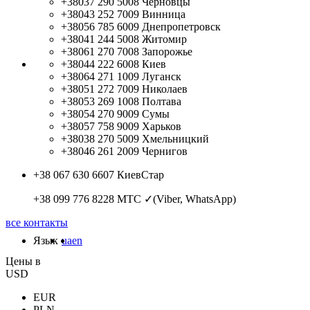
+38037 290 5008
Черновцы
+38043 252 7009
Винница
+38056 785 6009
Днепропетровск
+38041 244 5008
Житомир
+38061 270 7008
Запорожье
+38044 222 6008
Киев
+38064 271 1009
Луганск
+38051 272 7009
Николаев
+38053 269 1008
Полтава
+38054 270 9009
Сумы
+38057 758 9009
Харьков
+38038 270 5009
Хмельницкий
+38046 261 2009
Чернигов
+38 067 630 6607
КиевСтар
+38 099 776 8228
МТС ✓(Viber, WhatsApp)
все контакты
Язык
ua
en
Цены в
USD
EUR
PLN