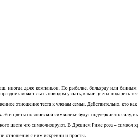
рищ, иногда даже компаньон. По рыбалке, бильярду или банным 
раздник может стать поводом узнать, какие цветы подарить тес
венное отношение тестя к членам семьи. Действительно, кто как 
ов. Эти цветы по японской символике будут подчеркивать
силу, в
какого цвета что символизируют. В Древнем Риме роза – символ х
ваши отношения с ним искренни и просты.