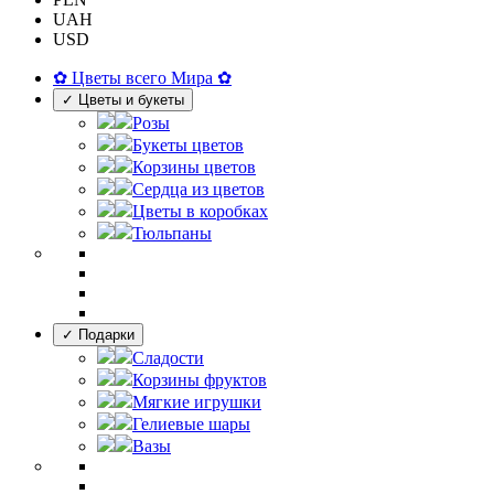
UAH
USD
✿ Цветы всего Мира ✿
✓ Цветы и букеты
Розы
Букеты цветов
Корзины цветов
Сердца из цветов
Цветы в коробках
Тюльпаны
✓ Подарки
Сладости
Корзины фруктов
Мягкие игрушки
Гелиевые шары
Вазы